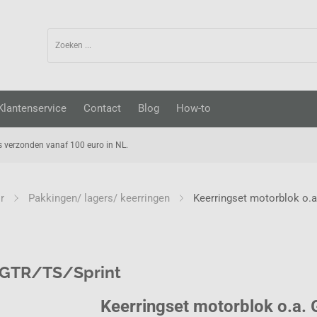
Klantenservice
Contact
Blog
How-to
s verzonden vanaf 100 euro in NL.
r
Pakkingen/ lagers/ keerringen
Keerringset motorblok o.
T/GTR/TS/Sprint
Keerringset motorblok o.a.