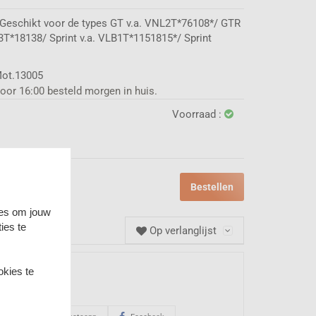
 Geschikt voor de types GT v.a. VNL2T*76108*/ GTR
T*18138/ Sprint v.a. VLB1T*1151815*/ Sprint
ot.13005
oor 16:00 besteld morgen in huis.
Voorraad :
Bestellen
ies om jouw
ies te
Op verlanglijst
t product?
okies te