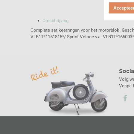
Accepteer
Omschrijving
Complete set keerringen voor het motorblok. Gesch
VLB1T*1151815*/ Sprint Veloce v.a. VLB1T*165003*
Soci
Volg w
Vespa F