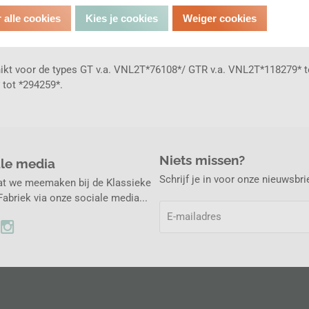
Mail
0031-(0)16
 alle cookies
Kies je cookies
Weiger cookies
ikt voor de types GT v.a. VNL2T*76108*/ GTR v.a. VNL2T*118279* to
 tot *294259*.
Niets missen?
ale media
Schrijf je in voor onze nieuwsbr
at we meemaken bij de Klassieke
abriek via onze sociale media...