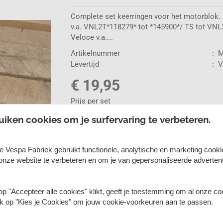
Complete set keerringen voor het motorblok.
v.a. VNL2T*118279* tot *145900*/ TS tot VNL3
Veloce v.a....
Artikelnummer
:
M
Levertijd
:
V
€ 19,95
Prijs per set
uiken cookies om je surfervaring te verbeteren.
Aantal:
e Vespa Fabriek gebruikt functionele, analytische en marketing cook
onze website te verbeteren en om je van gepersonaliseerde advertent
Heeft u een vraag over di
p "Accepteer alle cookies" klikt, geeft je toestemming om al onze co
lik op "Kies je Cookies" om jouw cookie-voorkeuren aan te passen.
Stel ons uw vraag