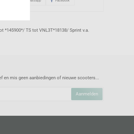
1233017
Whatsapp
Facebook
t *145900*/ TS tot VNL3T*18138/ Sprint v.a.
ief en mis geen aanbiedingen of nieuwe scooters...
Aanmelden