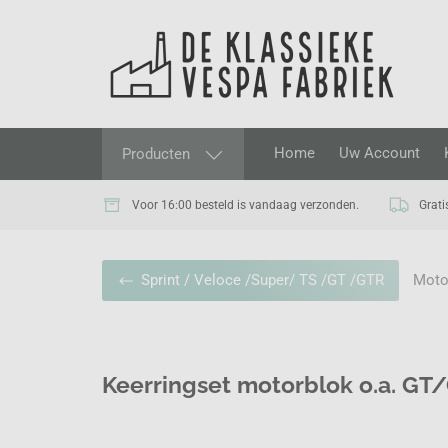
Home
Uw Account
Producten
Voor 16:00 besteld is vandaag verzonden.
Grati
Moto
Sprint / Veloce /Super/ TS /GT /GTR
Keerringset motorblok o.a. G