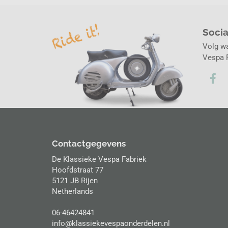
Soci
Volg w
Vespa F
Contactgegevens
De Klassieke Vespa Fabriek
Hoofdstraat 77
5121 JB Rijen
Netherlands
06-46424841
info@klassiekevespaonderdelen.nl