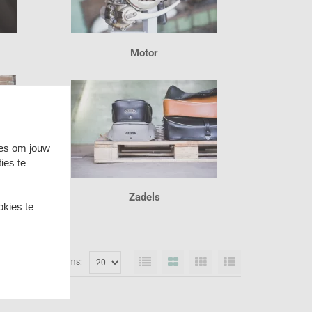
Motor
ies om jouw
ies te
Zadels
okies te
items: