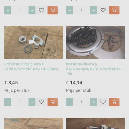
Primair as borging set o.a.
Primair revisiekit o.a.
GT/GLB/Sprint/GS160/SS180/Rally
GT/GTR/Super/TS/GL-X/Sprint/P125-
150
€ 8,45
€ 14,94
Prijs per stuk
Prijs per stuk