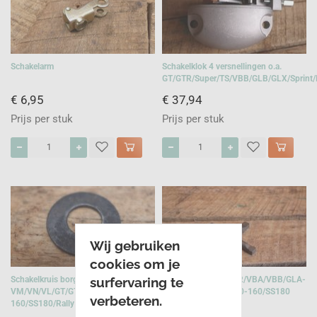
Schakelarm
Schakelklok 4 versnellingen o.a.
GT/GTR/Super/TS/VBB/GLB/GLX/Sprint/R
€ 6,95
€ 37,94
Prijs per stuk
Prijs per stuk
Wij gebruiken
cookies om je
surfervaring te
Schakelkruis borgplaatje o.a.
Schakelkruis o.a. GTR/VBA/VBB/GLA-
VM/VN/VL/GT/GTR/GS150-
B/GL-X/Sprint/GS150-160/SS180
verbeteren.
160/SS180/Rally