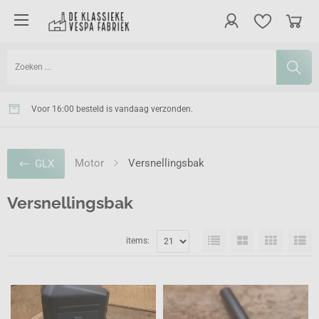
Voor 16:00 besteld is vandaag verzonden.
Gratis verzonden vanaf 100 euro in NL.
Motor
Versnellingsbak
GLX
Versnellingsbak
items: