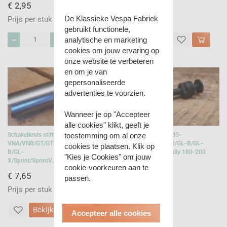
€ 2,95
€ 22,95
De Klassieke Vespa Fabriek
Prijs per stuk
Prijs per stuk
gebruikt functionele,
analytische en marketing
cookies om jouw ervaring op
onze website te verbeteren
en om je van
gepersonaliseerde
advertenties te voorzien.
Wanneer je op "Accepteer
alle cookies" klikt, geeft je
Schakelkruis stift bus
Schakelkruis stift VNB5-
toestemming om al onze
VNA/VNB/GT/GTR/Super/VBA/VBB/GLA-
6/GT/GTR/Super/VBB/GL-B/GL-
cookies te plaatsen. Klik op
B/GL-
X/Sprint/V./SS180/Rally 180-200
"Kies je Cookies" om jouw
X/Sprint/SprintV./Rally/Rally200
cookie-voorkeuren aan te
€ 7,65
€ 26,95
passen.
Prijs per stuk
Prijs per stuk
Bekijk
Bekijk
Accepteer alle cookies