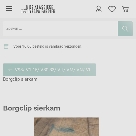
Voor 16:00 besteld is vandaag verzonden.
Gratis verzonden vanaf 100 euro in NL.
V98/ V1-15/ V30-33/ VU/ VM/ VN/ VL
Borgclip sierkam
Borgclip sierkam