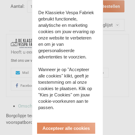
Aantal:
Bestellen
De Klassieke Vespa Fabriek
gebruikt functionele,
Op verlanglijst
analytische en marketing
cookies om jouw ervaring op
onze website te verbeteren
en om je van
gepersonaliseerde
Heeft u een vraag over dit product?
advertenties te voorzien.
Stel ons uw vraag
Wanneer je op "Accepteer
Mail
0031-(0)161233017
Whatsapp
alle cookies" klikt, geeft je
toestemming om al onze
Facebook
cookies te plaatsen. Klik op
"Kies je Cookies" om jouw
cookie-voorkeuren aan te
Omschrijving
passen.
Borgclipje ter bevestiging van de sierkam op het
voorspatbord. Diameter is 5mm.
Accepteer alle cookies